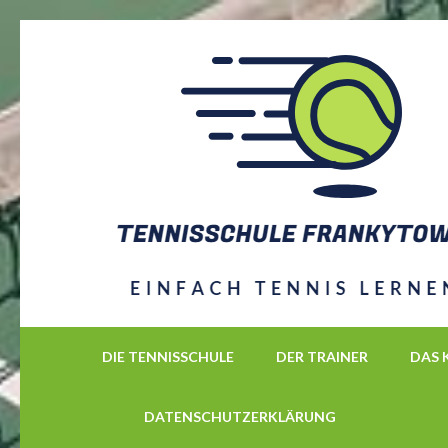
Zum
Inhalt
springen
(Enter
drücken)
DIE TENNISSCHULE
DER TRAINER
DAS 
DATENSCHUTZERKLÄRUNG