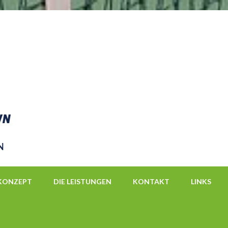
Tennisschule Frankytown
by Frank Bendix
KONZEPT
DIE LEISTUNGEN
KONTAKT
LINKS