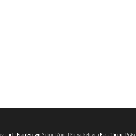
isschule Frankytown
.
School Zone | Entwickelt von
Rara Theme
. Präs