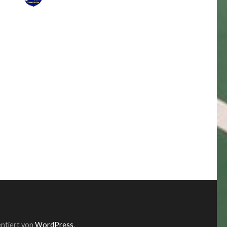
entiert von
WordPress
.