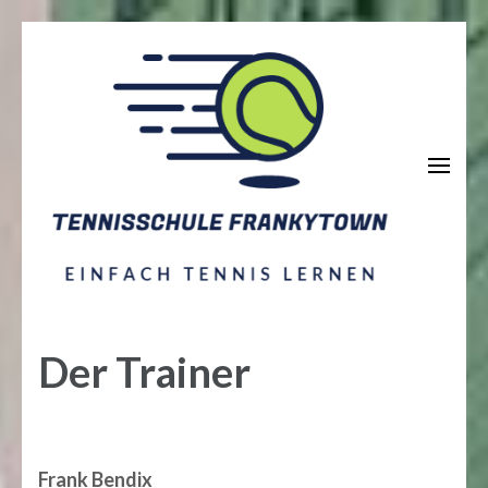
Zum
Inhalt
springen
(Enter
drücken)
Tennisschule Frankytown
by Frank Bendix
Der Trainer
Frank Bendix