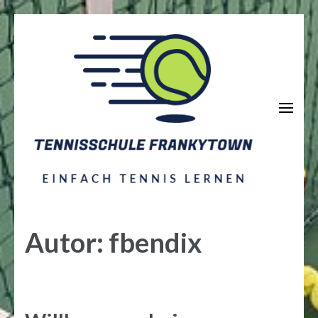
Zum
Inhalt
springen
(Enter
drücken)
Tennisschule Frankytown
by Frank Bendix
Autor:
fbendix